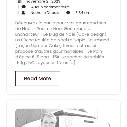
novembre
novembre 21, 2023
21,
Aucun
|
Aucun commentaire
Nathalie
2023
commentaire
8:34
|
Nathalie Dupuis
|
8:34 am
Dupuis
am
Découvrez la carte pour vos gourmandises
de Noël. « Pour un Noël Gourmand et
Enchanteur » Le Mug de Noël (Cake design)
La Bûche Roulée de Noël Le Sapin Gourmand
(façon Number Cake) Il vous est aussi
proposé d’autres gourmandises : Le Pain
d’épice 6-8 part : 15€ Le sachet de sablés
150g : 5€ Joyeuses fêtes […]
Read More