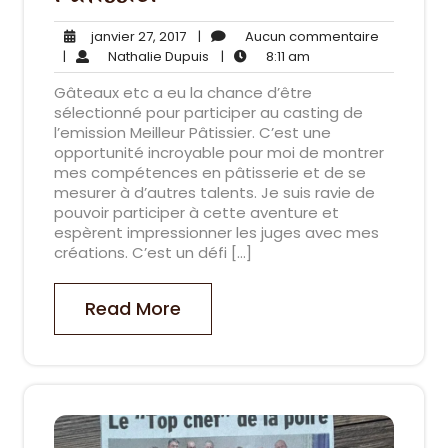
janvier
Aucun
janvier 27, 2017
|
Aucun commentaire
27,
Nathalie
8:11
commenta
|
Nathalie Dupuis
|
8:11 am
2017
Dupuis
am
Gâteaux etc a eu la chance d’être
sélectionné pour participer au casting de
l’emission Meilleur Pâtissier. C’est une
opportunité incroyable pour moi de montrer
mes compétences en pâtisserie et de se
mesurer à d’autres talents. Je suis ravie de
pouvoir participer à cette aventure et
espèrent impressionner les juges avec mes
créations. C’est un défi […]
Read More