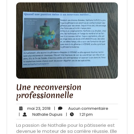
Une reconversion
professionnelle
mai
Aucun
mai 23, 2018
|
Aucun commentaire
23,
Nathalie
1:21
commentair
|
Nathalie Dupuis
|
1:21 pm
2018
Dupuis
pm
La passion de Nathalie pour la pâtisserie est
devenue le moteur de sa carrière réussie. Elle