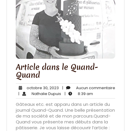
Article dans le Quand-
Quand
octobre
Aucun
octobre 30, 2023
|
Aucun commentaire
30,
Nathalie
8:39
commen
|
Nathalie Dupuis
|
8:39 am
2023
Dupuis
am
Gâteaux etc. est apparu dans un article du
journal Quand-Quand. Une belle présentation
de ma société et de mon parcours.Quand-
Quand vous présente mes débuts dans la
pâtisserie. Je vous laisse découvrir l’article :