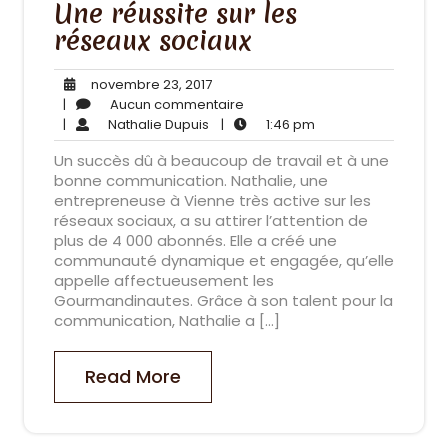
Une réussite sur les
réseaux sociaux
novembre
novembre 23, 2017
23,
Aucun
|
Aucun commentaire
Nathalie
2017
commentaire
1:46
|
Nathalie Dupuis
|
1:46 pm
Dupuis
pm
Un succès dû à beaucoup de travail et à une
bonne communication. Nathalie, une
entrepreneuse à Vienne très active sur les
réseaux sociaux, a su attirer l’attention de
plus de 4 000 abonnés. Elle a créé une
communauté dynamique et engagée, qu’elle
appelle affectueusement les
Gourmandinautes. Grâce à son talent pour la
communication, Nathalie a […]
Read More