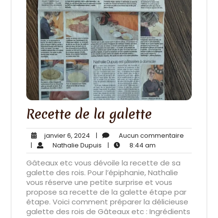
Recette de la galette
janvier
Aucun
janvier 6, 2024
|
Aucun commentaire
6,
Nathalie
8:44
commenta
|
Nathalie Dupuis
|
8:44 am
2024
Dupuis
am
Gâteaux etc vous dévoile la recette de sa
galette des rois. Pour l’épiphanie, Nathalie
vous réserve une petite surprise et vous
propose sa recette de la galette étape par
étape. Voici comment préparer la délicieuse
galette des rois de Gâteaux etc : Ingrédients