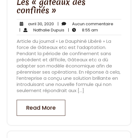
Les « gâteaux des
confinés »
avril
Aucun
avril 30, 2020
|
Aucun commentaire
30,
Nathalie
8:55
commentai
|
Nathalie Dupuis
|
8:55 am
2020
Dupuis
am
Article du journal « Le Dauphiné Libéré » La
force de Gâteaux etc est l’adaptation.
Pendant la période de confinement sans
précédent et difficile, Gâteaux etc a dû
adapter son modèle économique afin de
pérenniser ses opérations. En réponse à cela,
l’entreprise a conçu une solution brillante en
introduisant une nouvelle formule qui non
seulement répondrait aux […]
Read More