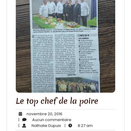
Le top chef de la poire
novembre
novembre 20, 2016
20,
Aucun
|
Aucun commentaire
Nathalie
2016
commentaire
8:27
|
Nathalie Dupuis
|
8:27 am