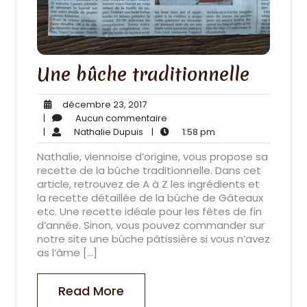
Une bûche traditionnelle
décembre
décembre 23, 2017
23,
Aucun
|
Aucun commentaire
Nathalie
2017
commentaire
1:58
|
Nathalie Dupuis
|
1:58 pm
Dupuis
pm
Nathalie, viennoise d’origine, vous propose sa
recette de la bûche traditionnelle. Dans cet
article, retrouvez de A à Z les ingrédients et
la recette détaillée de la bûche de Gâteaux
etc. Une recette idéale pour les fêtes de fin
d’année. Sinon, vous pouvez commander sur
notre site une bûche pâtissière si vous n’avez
as l’âme […]
Read More