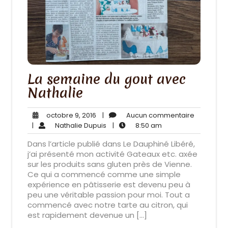
La semaine du gout avec
Nathalie
octobre
Aucun
octobre 9, 2016
|
Aucun commentaire
9,
Nathalie
8:50
commenta
|
Nathalie Dupuis
|
8:50 am
2016
Dupuis
am
Dans l’article publié dans Le Dauphiné Libéré,
j’ai présenté mon activité Gateaux etc. axée
sur les produits sans gluten près de Vienne.
Ce qui a commencé comme une simple
expérience en pâtisserie est devenu peu à
peu une véritable passion pour moi. Tout a
commencé avec notre tarte au citron, qui
est rapidement devenue un […]