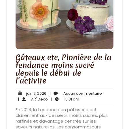
Gâteaux etc, Pionière de la
tendance moins sucré
depuis le début de
l’activite
juin
Aucun
juin 7, 2026
|
Aucun commentaire
7,
AR'
10:31
commentaire
|
AR' Déco
|
10:31 am
2026
Déco
am
En 2026, la tendance en pâtisserie est
clairement aux desserts moins sucrés, plus
raffinés et davantage centrés sur les
saveurs naturelles. Les consommateurs