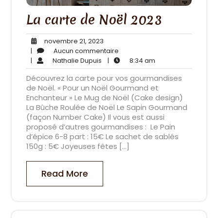
La carte de Noël 2023
novembre
novembre 21, 2023
21,
Aucun
|
Aucun commentaire
Nathalie
2023
commentaire
8:34
|
Nathalie Dupuis
|
8:34 am
Dupuis
am
Découvrez la carte pour vos gourmandises
de Noël. « Pour un Noël Gourmand et
Enchanteur » Le Mug de Noël (Cake design)
La Bûche Roulée de Noël Le Sapin Gourmand
(façon Number Cake) Il vous est aussi
proposé d’autres gourmandises : Le Pain
d’épice 6-8 part : 15€ Le sachet de sablés
150g : 5€ Joyeuses fêtes […]
Read More