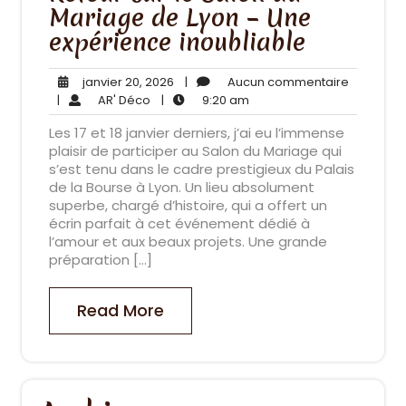
Mariage de Lyon – Une
expérience inoubliable
janvier
Aucun
janvier 20, 2026
|
Aucun commentaire
AR'
20,
9:20
comment
|
AR' Déco
|
9:20 am
Déco
2026
am
Les 17 et 18 janvier derniers, j’ai eu l’immense
plaisir de participer au Salon du Mariage qui
s’est tenu dans le cadre prestigieux du Palais
de la Bourse à Lyon. Un lieu absolument
superbe, chargé d’histoire, qui a offert un
écrin parfait à cet événement dédié à
l’amour et aux beaux projets. Une grande
préparation […]
Read More