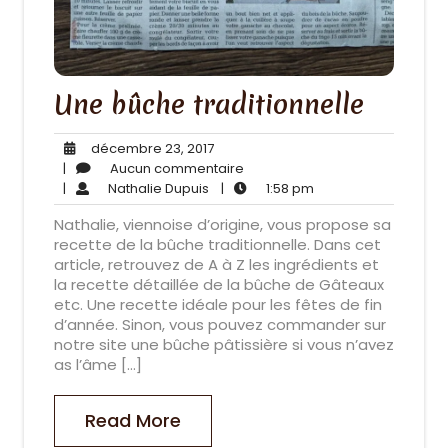
Une bûche traditionnelle
décembre
décembre 23, 2017
23,
Aucun
|
Aucun commentaire
Nathalie
2017
commentaire
1:58
|
Nathalie Dupuis
|
1:58 pm
Dupuis
pm
Nathalie, viennoise d’origine, vous propose sa
recette de la bûche traditionnelle. Dans cet
article, retrouvez de A à Z les ingrédients et
la recette détaillée de la bûche de Gâteaux
etc. Une recette idéale pour les fêtes de fin
d’année. Sinon, vous pouvez commander sur
notre site une bûche pâtissière si vous n’avez
as l’âme […]
Read More