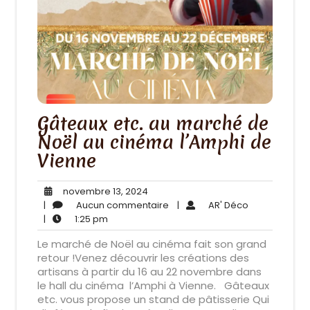
Gâteaux etc. au marché de
Noël au cinéma l’Amphi de
Vienne
novembre
novembre 13, 2024
13,
Aucun
AR'
|
Aucun commentaire
|
AR' Déco
1:25
2024
commentaire
Déco
|
1:25 pm
pm
Le marché de Noël au cinéma fait son grand
retour !Venez découvrir les créations des
artisans à partir du 16 au 22 novembre dans
le hall du cinéma l’Amphi à Vienne. Gâteaux
etc. vous propose un stand de pâtisserie Qui