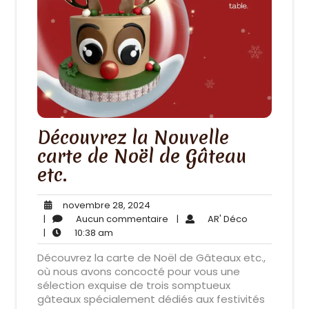
Découvrez la Nouvelle
carte de Noël de Gâteau
etc.
novembre
novembre 28, 2024
28,
Aucun
AR'
|
Aucun commentaire
|
AR' Déco
10:38
2024
commentaire
Déco
|
10:38 am
am
Découvrez la carte de Noël de Gâteaux etc.,
où nous avons concocté pour vous une
sélection exquise de trois somptueux
gâteaux spécialement dédiés aux festivités