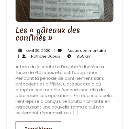
Les « gâteaux des
confinés »
avril
Aucun
avril 30, 2020
|
Aucun commentaire
30,
Nathalie
8:55
commentai
|
Nathalie Dupuis
|
8:55 am
2020
Dupuis
am
Article du journal « Le Dauphiné Libéré » La
force de Gâteaux etc est l’adaptation.
Pendant la période de confinement sans
précédent et difficile, Gâteaux etc a dû
adapter son modèle économique afin de
pérenniser ses opérations. En réponse à cela,
l’entreprise a conçu une solution brillante en
introduisant une nouvelle formule qui non
seulement répondrait aux […]
Read More