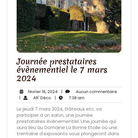
Journée prestataires
évènementiel le 7 mars
2024
février
Aucun
février 16, 2024
|
Aucun commentaire
AR'
16,
7:38
commenta
|
AR' Déco
|
7:38 am
Déco
2024
am
Le jeudi 7 mars 2024, Gâteaux etc. va
participer à un salon, une journée
prestataires évènementiel. Une journée qui
aura lieu au Domaine La Bonne Etoile où une
trentaine d’exposants vous plongeront dans