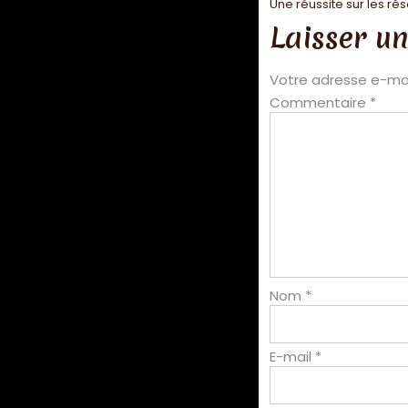
Une réussite sur les ré
Laisser u
Votre adresse e-mai
Commentaire
*
Nom
*
E-mail
*