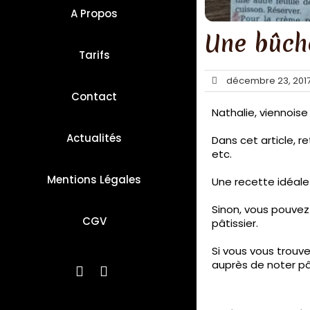
A Propos
Une bûche
Tarifs
décembre 23, 201
Contact
Nathalie, viennoise
Actualités
Dans cet article, r
etc.
Mentions Légales
Une recette idéale 
Sinon, vous pouvez
CGV
pâtissier.
Si vous vous trouve
auprès de noter pâ