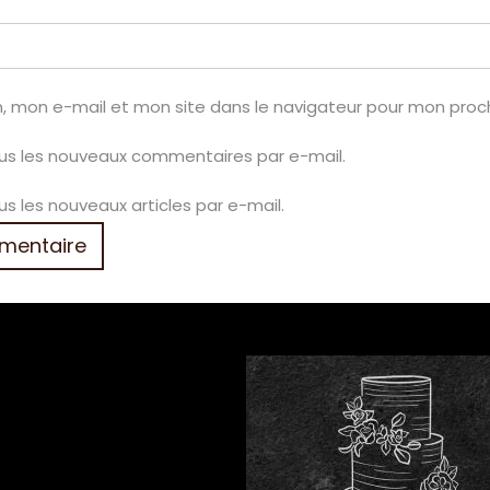
, mon e-mail et mon site dans le navigateur pour mon pro
us les nouveaux commentaires par e-mail.
s les nouveaux articles par e-mail.