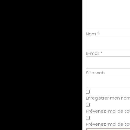
Nom
*
E-mail
*
Site web
Enregistrer mon nom
Prévenez-moi de to
Prévenez-moi de tou