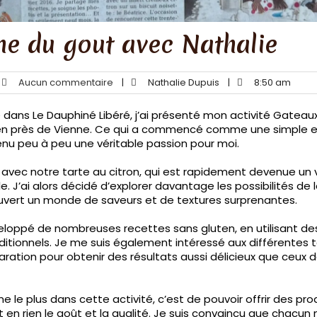
ne du gout avec Nathalie
Aucun commentaire
|
Nathalie Dupuis
|
8:50 am
ié dans Le Dauphiné Libéré, j’ai présenté mon activité Gateaux
ten près de Vienne. Ce qui a commencé comme une simple 
enu peu à peu une véritable passion pour moi.
ec notre tarte au citron, qui est rapidement devenue un 
le. J’ai alors décidé d’explorer davantage les possibilités de 
couvert un monde de saveurs et de textures surprenantes.
éveloppé de nombreuses recettes sans gluten, en utilisant de
aditionnels. Je me suis également intéressé aux différentes
ration pour obtenir des résultats aussi délicieux que ceux d
 le plus dans cette activité, c’est de pouvoir offrir des pro
n rien le goût et la qualité. Je suis convaincu que chacun