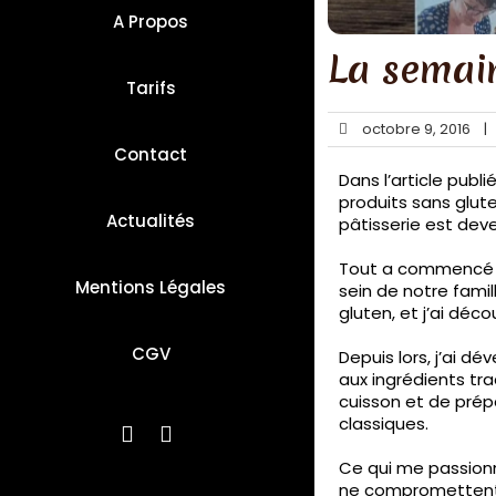
A Propos
La semai
Tarifs
octobre 9, 2016
|
Contact
Dans l’article publ
produits sans glu
Actualités
pâtisserie est dev
Tout a commencé av
Mentions Légales
sein de notre famil
gluten, et j’ai dé
CGV
Depuis lors, j’ai d
aux ingrédients tr
cuisson et de prépa
classiques.
Ce qui me passionne
ne compromettent e