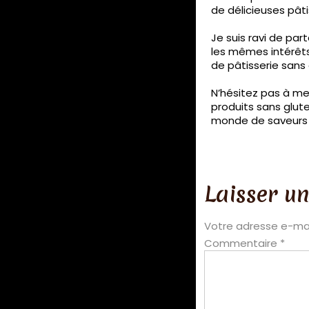
de délicieuses pâti
Je suis ravi de pa
les mêmes intérêts 
de pâtisserie sans
N’hésitez pas à me
produits sans glute
monde de saveurs 
Laisser u
Votre adresse e-mai
Commentaire
*