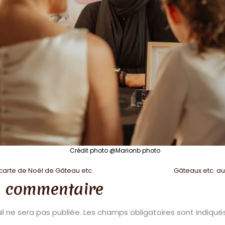
Crédit photo @Marionb photo
n
carte de Noël de Gâteau etc.
Gâteaux etc. au
n commentaire
l ne sera pas publiée.
Les champs obligatoires sont indiqu