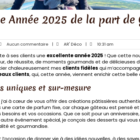
e Année 2025 de la part de
Aucun commentaire
|
AR' Déco
|
10:31 am
te à ses clients une
excellente année 2025
! Que cette nou
r, de réussite, de moments gourmands et de délicieuses d
cier chaleureusement mes
clients fidèles
qui m’accompagne
aux clients
, qui, cette année, viennent enrichir cette belle
s uniques et sur-mesure
, j’ai à cœur de vous offrir des créations pâtissières authent
c une carte de parfum fixe, car chaque gâteau est pensé et 
s besoins et vos occasions. Que ce soit pour un anniversaire
 autre événement spécial, je conçois des desserts qui vous 
qualité et gourmandise.
l’occasion de donner vie à des idées nouvelles, à des saveu