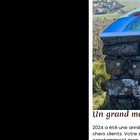
Un grand mer
2024 a été une année
chers clients. Votr
constamment mon off