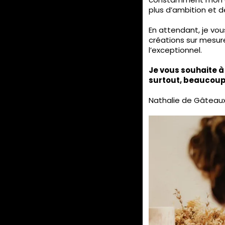
plus d’ambition et 
En attendant, je vou
créations sur mesur
l’exceptionnel.
Je vous souhaite à
surtout, beaucoup
Nathalie de Gâteaux