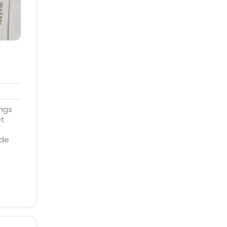
5
ongs
et
 de