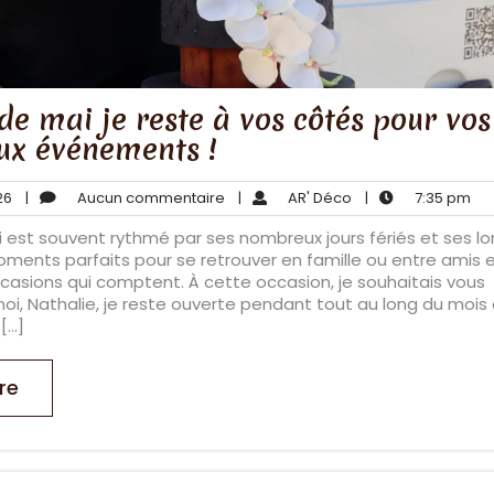
de mai je reste à vos côtés pour vos
ux événements !
avril
Aucun
AR'
7:3
26
|
Aucun commentaire
|
AR' Déco
|
7:35 pm
26,
commentaire
Déco
pm
 est souvent rythmé par ses nombreux jours fériés et ses l
2026
ents parfaits pour se retrouver en famille ou entre amis 
ccasions qui comptent. À cette occasion, je souhaitais vous
oi, Nathalie, je reste ouverte pendant tout au long du mois
[…]
re