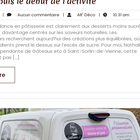
uis le début de l’activite
juin
Aucun
AR'
10:31
|
Aucun commentaire
|
AR' Déco
|
10:31 am
7,
commentaire
Déco
am
ndance en pâtisserie est clairement aux desserts moins sucré
2026
t davantage centrés sur les saveurs naturelles. Les
recherchent aujourd’hui des créations plus équilibrées, où
ients prend le dessus sur l’excès de sucre. Pour moi, Nathali
épendante de Gâteaux etc à Saint-Sorlin-de-Vienne, cette
 pas […]
re