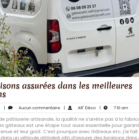
aisons assurées dans les meilleures
ns
mai
Aucun
AR'
7:10
6
|
Aucun commentaire
|
AR' Déco
|
7:10 am
5,
commentaire
Déco
am
 de pâtisserie artisanale, la qualité ne s’arrête pas à la fabric
2026
es gâteaux est une étape tout aussi essentielle pour garanti
 tenue et leur goût. C’est pourquoi avec Gâteaux etc. j’ai fait 
r dans un véhicule réfrigéré afin d’assurer des livraisons dans