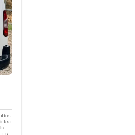
ation.
r leur
le
 des