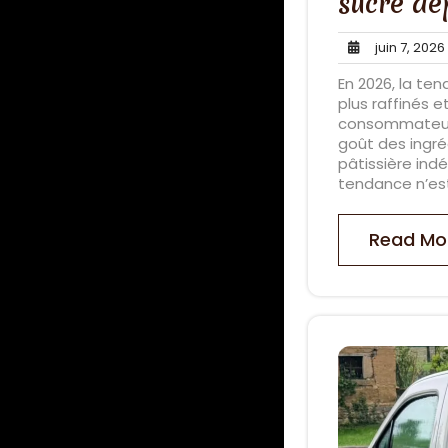
sucré dep
juin 7, 2026
En 2026, la te
plus raffinés e
consommateurs 
goût des ingréd
pâtissière ind
tendance n’est
Read Mo