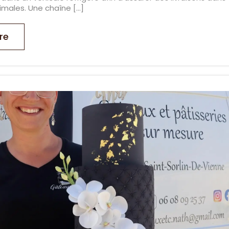
imales. Une chaîne […]
re