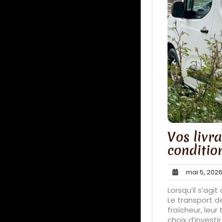
Vos livr
conditio
mai 5, 202
Lorsqu’il s’agit
Le transport d
fraîcheur, leur
choix d’investi