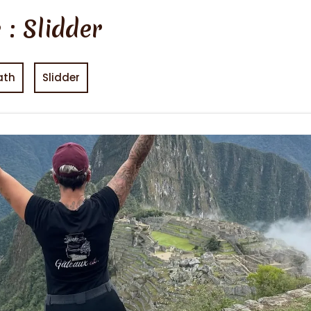
 :
Slidder
ath
Slidder