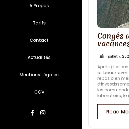
A Propos
Tarifs
Congés d
Contact
vacances
juillet 7, 20
Actualités
Après plusieur
et beaux événe
Mentions Légales
repos bien mé
d’investissemen
les commandes 
CGV
laboratoire, l
Read Mo