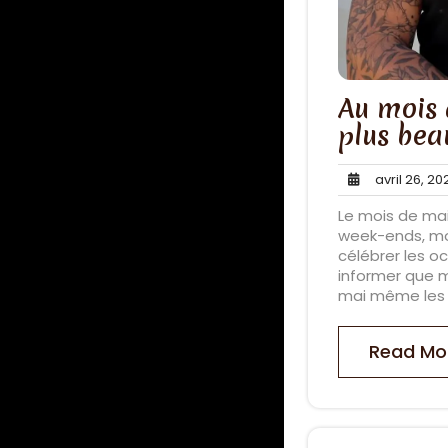
Au mois 
plus bea
avril 26, 20
Le mois de mai
week-ends, mom
célébrer les o
informer que m
mai même les 
Read Mo