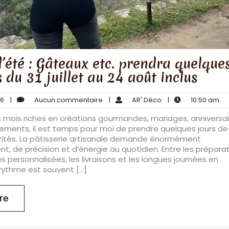
’été : Gâteaux etc. prendra quelque
 du 31 juillet au 24 août inclus
juillet
Aucun
AR'
10:
26
|
Aucun commentaire
|
AR' Déco
|
10:50 am
7,
commentaire
Déco
a
s mois riches en créations gourmandes, mariages, anniversa
2026
ments, il est temps pour moi de prendre quelques jours de
rités. La pâtisserie artisanale demande énormément
t, de précision et d’énergie au quotidien. Entre les préparat
personnalisées, les livraisons et les longues journées en
e rythme est souvent […]
re