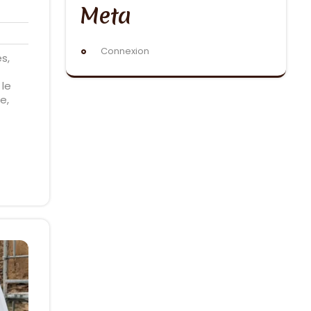
Meta
Connexion
s,
 le
e,