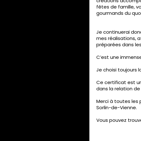
créations accompa
fêtes de famille,
gourmands du quoti
Je continuerai do
mes réalisations, a
préparées dans les
C’est une immense f
Je choisi toujours 
Ce certificat est u
dans la relation d
Merci à toutes les
Sorlin-de-Vienne.
Vous pouvez trouve