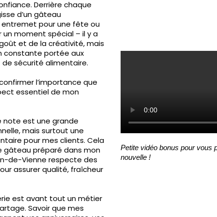
onfiance. Derrière chaque
agisse d’un gâteau
un entremet pour une fête ou
 un moment spécial – il y a
oût et de la créativité, mais
n constante portée aux
 de sécurité alimentaire.
 confirmer l’importance que
pect essentiel de mon
re note est une grande
nnelle, mais surtout une
taire pour mes clients. Cela
Petite vidéo bonus pour vous 
ue gâteau préparé dans mon
nouvelle !
rlin-de-Vienne respecte des
our assurer qualité, fraîcheur
erie est avant tout un métier
artage. Savoir que mes