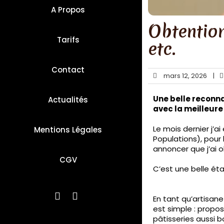
A Propos
Obtention
Tarifs
etc.
Contact
mars 12, 2026
|
Une belle reconn
Actualités
avec la meilleure
Le mois dernier j’a
Mentions Légales
Populations), pour 
annoncer que j’ai o
CGV
C’est une belle ét
En tant qu’artisan
est simple : propo
pâtisseries aussi b