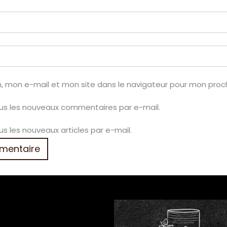
, mon e-mail et mon site dans le navigateur pour mon pro
us les nouveaux commentaires par e-mail.
s les nouveaux articles par e-mail.