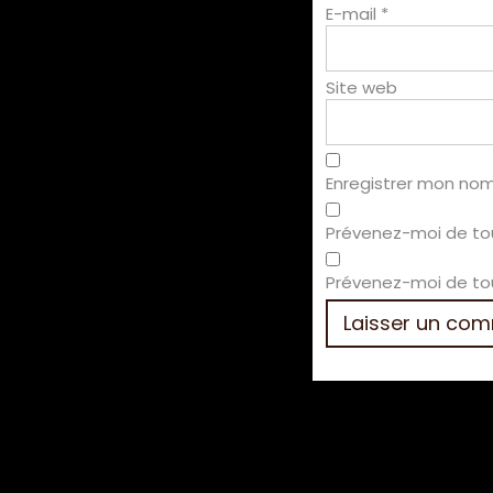
E-mail
*
Site web
Enregistrer mon nom
Prévenez-moi de to
Prévenez-moi de tou