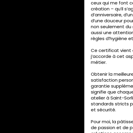
ceux qui me font c
création – qu’il s’
d’anniversaire, d’
d’une douceur pour
non seulement du g
aussi une attentio
règles d’hygiène et
Ce certificat vient
j’accorde à cet as
métier.
Obtenir la meilleu
satisfaction perso
garantie supplémen
signifie que chaq
atelier à Saint-So
standards stricts p
et sécurité.
Pour moi, la pâtiss
de passion et de p