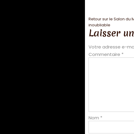
Retour sur le Salon du
inoubliable
Laisser u
Votre adresse e-mai
Commentaire
*
Nom
*