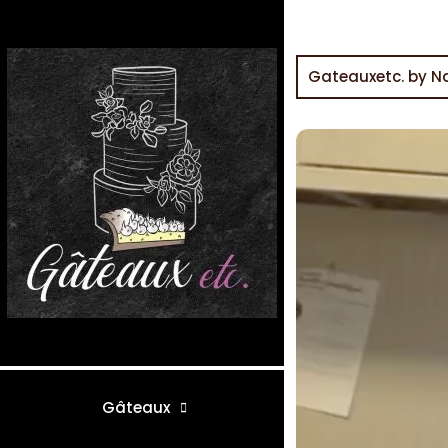
Gateauxetc. by N
Gâteaux