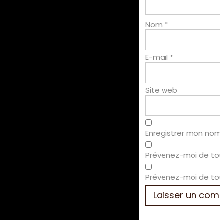
Nom
*
E-mail
*
Site web
Enregistrer mon nom
Prévenez-moi de to
Prévenez-moi de tou