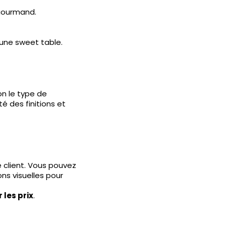
 gourmand.
 une sweet table.
n le type de
é des finitions et
 client. Vous pouvez
ons visuelles pour
 les prix
.