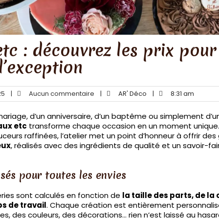
tc : découvrez les prix pour
d’exception
25
|
Aucun commentaire
|
AR' Déco
|
8:31 am
n mariage, d’un anniversaire, d’un baptême ou simplement d’u
ux etc
transforme chaque occasion en un moment unique
ceurs raffinées, l’atelier met un point d’honneur à offrir de
eux
, réalisés avec des ingrédients de qualité et un savoir-fair
sés pour toutes les envies
eries sont calculés en fonction de
la taille des parts, de l
s de travail
. Chaque création est entièrement personnalisé
es, des couleurs, des décorations… rien n’est laissé au hasa