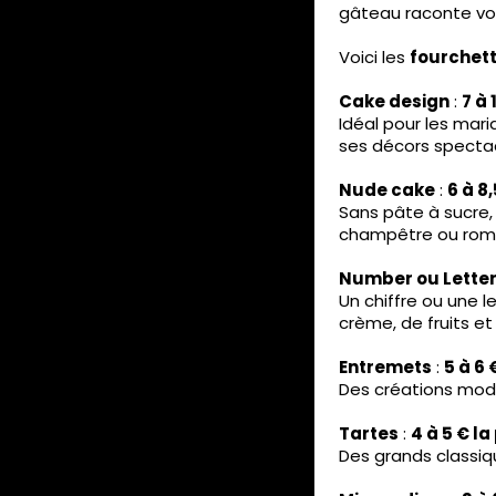
gâteau raconte vot
Voici les
fourchett
Cake design
:
7 à 
Idéal pour les mar
ses décors spectacu
Nude cake
:
6 à 8,
Sans pâte à sucre,
champêtre ou rom
Number ou Letter
Un chiffre ou une 
crème, de fruits e
Entremets
:
5 à 6 
Des créations mode
Tartes
:
4 à 5 € la
Des grands classiq