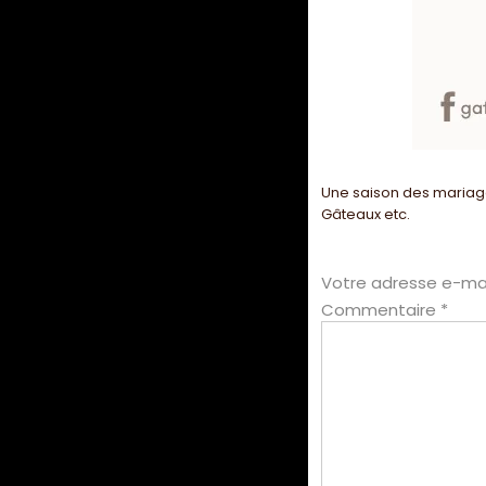
Une saison des mariag
Gâteaux etc.
Votre adresse e-mai
Commentaire
*