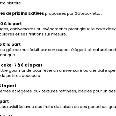
re histoire.
es de prix indicatives
proposées par Gâteaux etc. :
10 € la part
iages, anniversaires ou événements prestigieux, le cake desi
laires et ses finitions sur mesure.
5 € la part
 ce gâteau nu séduit par son aspect élégant et naturel, parf
antique.
 cake
:
7 à 8 € la part
lettre gourmande pour fêter un anniversaire ou une date spé
t de petites douceurs.
€ la part
rnes et légères, aux textures raffinées, idéales pour un des
 part
ues revisités avec des fruits de saison ou des ganaches g