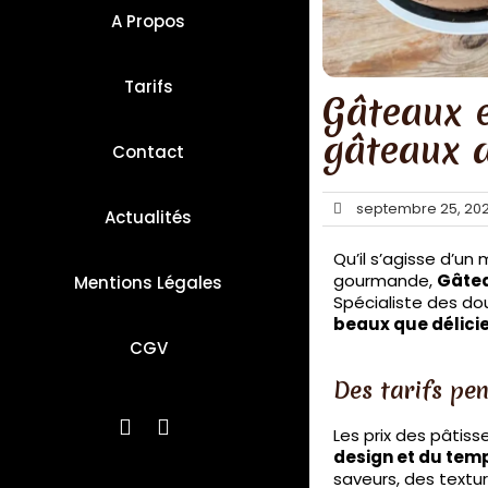
A Propos
Tarifs
Gâteaux e
gâteaux 
Contact
septembre 25, 20
Actualités
Qu’il s’agisse d’u
gourmande,
Gâtea
Mentions Légales
Spécialiste des dou
beaux que délici
CGV
Des tarifs pen
Les prix des pâtiss
design et du temp
saveurs, des textur