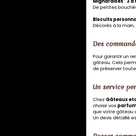
Mignardises
:
3 à 
De petites bouchée
Biscuits personna
Décorés à la main,
Des commande
Pour garantir un re
gâteau. Cela perme
de préserver toute
Un service pe
Chez
Gâteaux et
choisir vos
parfum
que votre gâteau 
Un devis détaillé e