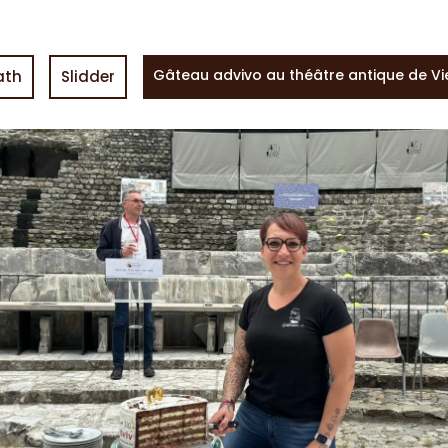
Gâteau advivo au théâtre antique de V
ath
Slidder