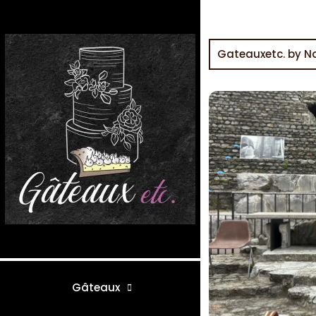
Gateauxetc. by N
Gâteaux