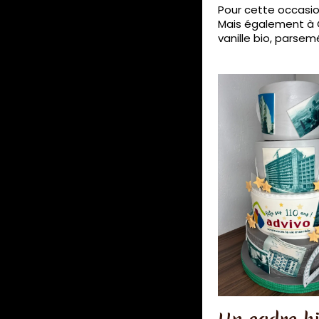
Pour cette occasion
Mais également à G
vanille bio, parsem