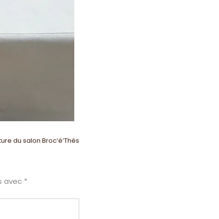
ure du salon Broc’é’Thés
és avec
*