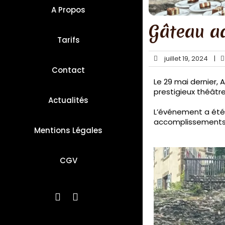
A Propos
Gâteau ad
Tarifs
juillet 19, 2024
|
Contact
Le 29 mai dernier,
prestigieux théâtr
Actualités
L’événement a été m
accomplissements d
Mentions Légales
CGV