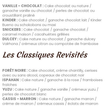
VANILLE – CHOCOLAT :
Cake chocolat ou nature /
ganache vanille ou chocolat / perles de chocolat ou
croustillant praliné
KINDER :
Cake chocolat / ganache chocolat lait / Kinder
Bueno ou schokobons ou maxi
SNICKERS :
Cake chocolat / ganache chocolat /
caramel maison / cacahuètes grillées
DULCEY :
Cake nature ou chocolat / ganache dulcey
Valrhona / crémeux citron ou compotée de framboise
Les Classiques Revisités
FORÊT NOIRE :
Cake chocolat, crème chantilly, cerises
avec ou sans alcool, copeaux de chocolat noir
ISPAHAN :
Cake nature / ganache à la rose / framboises
fraîches
YUZU :
Cake nature / ganache vanille / crémeux yuzu /
perles de chocolat blanc
CASSIS – MARRON :
Cake nature / ganache marron /
crème de marron / crémeux cassis / éclats de marron