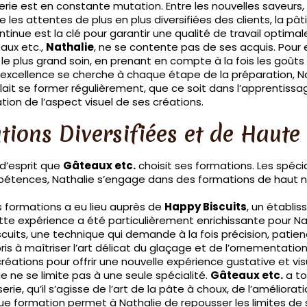
sserie est en constante mutation. Entre les nouvelles saveur
 les attentes de plus en plus diversifiées des clients, la pâ
ontinue est la clé pour garantir une qualité de travail optima
aux etc.,
Nathalie
, ne se contente pas de ses acquis. Pour 
e plus grand soin, en prenant en compte à la fois les goûts 
excellence se cherche à chaque étape de la préparation, Nat
allait se former régulièrement, que ce soit dans l’apprentiss
tion de l’aspect visuel de ses créations.
ions Diversifiées et de Haute
d’esprit que
Gâteaux etc.
choisit ses formations. Les spéci
étences, Nathalie s’engage dans des formations de haut niv
s formations a eu lieu auprès de
Happy Biscuits
, un établi
tte expérience a été particulièrement enrichissante pour Nat
cuits, une technique qui demande à la fois précision, patienc
pris à maîtriser l’art délicat du glaçage et de l’ornementa
réations pour offrir une nouvelle expérience gustative et visu
e ne se limite pas à une seule spécialité.
Gâteaux etc.
a to
erie, qu’il s’agisse de l’art de la pâte à choux, de l’amélio
e formation permet à Nathalie de repousser les limites de s