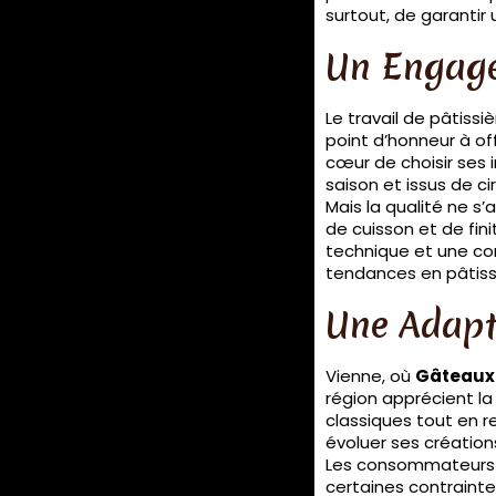
surtout, de garantir
Un Engage
Le travail de pâtissi
point d’honneur à off
cœur de choisir ses i
saison et issus de ci
Mais la qualité ne s
de cuisson et de fin
technique et une con
tendances en pâtisse
Une Adapta
Vienne, où
Gâteaux 
région apprécient la 
classiques tout en re
évoluer ses création
Les consommateurs d’
certaines contrainte