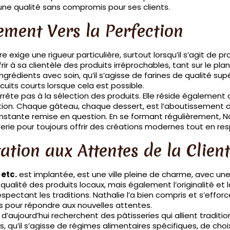
 une qualité sans compromis pour ses clients.
ment Vers la Perfection
ère exige une rigueur particulière, surtout lorsqu’il s’agit de 
rir à sa clientèle des produits irréprochables, tant sur le pl
ngrédients avec soin, qu’il s’agisse de farines de qualité supé
rcuits courts lorsque cela est possible.
’arrête pas à la sélection des produits. Elle réside égalemen
ition. Chaque gâteau, chaque dessert, est l’aboutissement d’u
stante remise en question. En se formant régulièrement, Na
rie pour toujours offrir des créations modernes tout en resp
tion aux Attentes de la Client
etc.
est implantée, est une ville pleine de charme, avec une r
qualité des produits locaux, mais également l’originalité et l
spectant les traditions. Nathalie l’a bien compris et s’effor
s pour répondre aux nouvelles attentes.
aujourd’hui recherchent des pâtisseries qui allient traditi
s, qu’il s’agisse de régimes alimentaires spécifiques, de ch