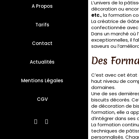
L’univers de la pâti
A Propos
décoration ou encore
etc.
, la formation c
La créatrice de Gâte
Tarifs
confectionnée avec l
Dans un marché où l’
exceptionnelles, il f
Contact
saveurs ou l’améliora
Des Format
Actualités
C’est avec cet état 
Mentions Légales
haut niveau de comp
domaines.
Une de ses dernière
CGV
biscuits décorés. Ce
de décoration de bis
formation, elle a ap
d’intégrer dans ses c
La formation continu
techniques de pâtiss
personnalisés. Chaqu