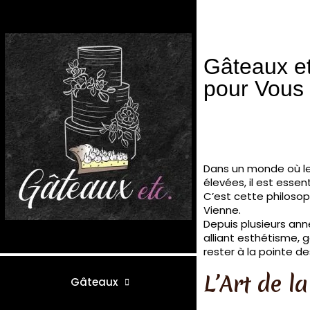
Gâteaux et
pour Vous 
Dans un monde où le
élevées, il est essen
C’est cette philoso
Vienne.
Depuis plusieurs ann
alliant esthétisme, 
rester à la pointe d
L’Art de l
Gâteaux