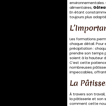
environnementales. 
alimentaires,
Gâteau
En étant constamment
toujours plus adapté
L’Importan
Les formations perme
chaque détail. Pour 
précipitation : chaqu
prendre son temps p
soient à la hauteur 
C’est cette patienc
nombreuses pâtisseri
impeccables, offrant
La Pâtisse
À travers son travai
la pâtisserie et son 
comment cette nouvel